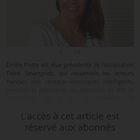
© D.R.
Émilie Piette est élue présidente de l’association
Think Smartgrids, qui rassemble les acteurs
français des réseaux électriques intelligents,
annonce la présidente du directoire de RTE le
18/05/2026. Elle a pris ses fonctions le
13/05/2026.
L'accès à cet article est
Elle succède à Xavier Piechaczyk, ancien
réservé aux abonnés
président du directoire de RTE et PDG du