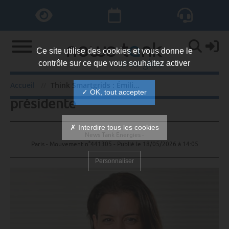
Ce site utilise des cookies et vous donne le
contrôle sur ce que vous souhaitez activer
Think Smartgrids : Émilie Piette
Accueil
Think Smartgrids : Émilie Piette présidente
✓ OK, tout accepter
présidente
✗ Interdire tous les cookies
News Tank Energies -
Paris - Mouvement n°441305 - Publié le
18/05/2026 à 14:05
Personnaliser