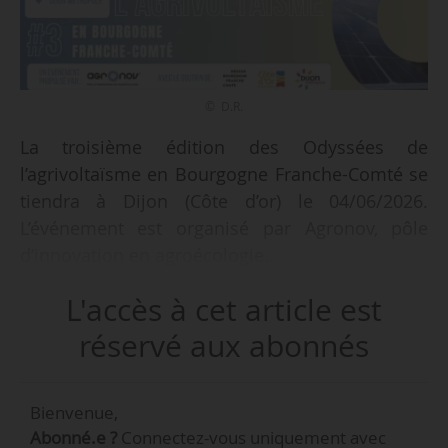
© D.R.
La troisième édition des Odyssées de
l’agrivoltaïsme en Bourgogne Franche-Comté se
tiendra à Dijon (Côte d’or) le 04/06/2026.
L’événement est organisé par Agronov, pôle
d’innovation en agroécologie.
L'accès à cet article est
Les objectifs de cet événement régional,
ponctué de tables rondes et d’ateliers
réservé aux abonnés
thématiques, sont :
Bienvenue,
• Permettre aux acteurs de la filière régionale de
Abonné.e ?
Connectez-vous uniquement avec
monter en connaissance sur l’agrivoltaïsme