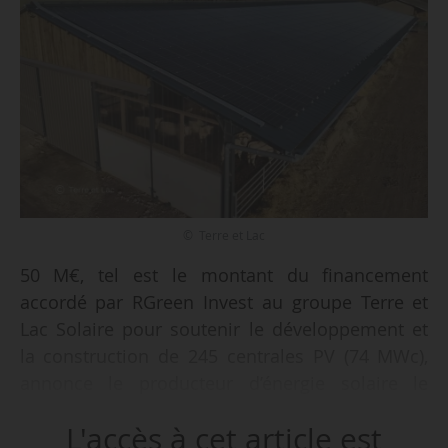
© Terre et Lac
50 M€, tel est le montant du financement
accordé par RGreen Invest au groupe Terre et
Lac Solaire pour soutenir le développement et
la construction de 245 centrales PV (74 MWc),
annonce le producteur d’énergie solaire le
21/05/2026. Le portefeuille est principalement
L'accès à cet article est
composé de centrales en toiture.