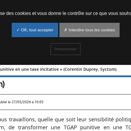
Prendre un rendez-vous
lise des cookies et vous donne le contrôle sur ce que vous souha
✓ OK, tout accepter
✗ Interdire tous les cookies
Personnaliser
unitive en une taxe incitative » (Corentin Duprey, Syctom)
taxe punitive en une taxe incitative »
m)
ublié le
27/05/2026 à 10:05
s travaillons, quelle que soit leur sensibilité politi
om, de transformer une TGAP punitive en une T