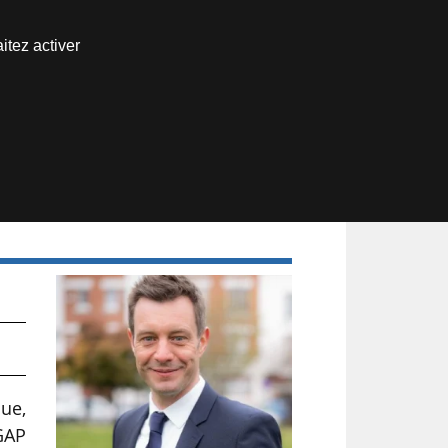
Nous joindre
itez activer
Espace abonné
que,
GAP