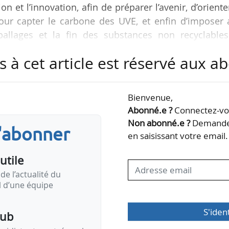
ion et l’innovation, afin de préparer l’avenir, d’oriente
our capter le carbone des UVE, et enfin d’imposer 
ballages et la fin des substances non recyclables
collectivités locales est menacé, il faut être attenti
s à cet article est réservé aux 
t du Syctom, à News Tank le 27/05/2026.
 traitement et la valorisation des déchets ménagers
Bienvenue,
chelle nationale, 14 TWh d’énergie sont produits tous
Abonné.e ?
Connectez-vou
Non abonné.e ?
Demandez
s'abonner
en saisissant votre email.
utile
de l’actualité du
il d’une équipe
S'iden
pub