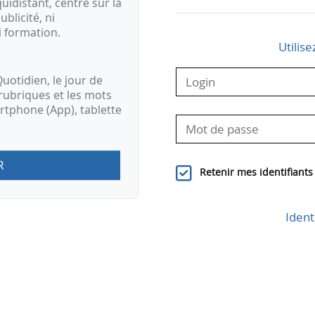
idistant, centré sur la
ublicité, ni
i formation.
Utilise
uotidien, le jour de
rubriques et les mots
artphone (App), tablette
R
Retenir mes identifiants
Ident