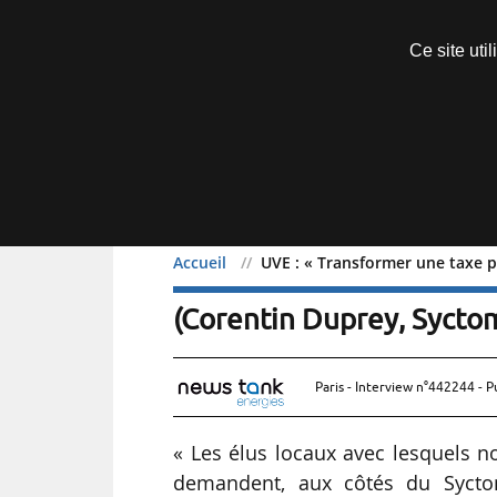
Découvrir sans engagement
Ce site uti
Menu
Accueil
UVE : « Transformer une taxe p
UVE : « Transformer une 
(Corentin Duprey, Sycto
Paris - Interview n°442244 - P
« Les élus locaux avec lesquels nou
demandent, aux côtés du Syct