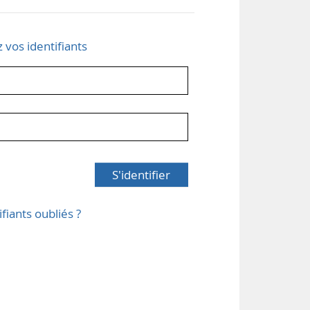
z vos identifiants
S'identifier
ifiants oubliés ?