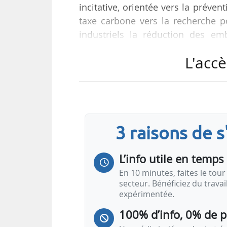
incitative, orientée vers la prévent
taxe carbone vers la recherche p
industriels la réduction des em
toxiques. Le modèle économique des 
L'accè
déclare Corentin Duprey, présiden
Le Syctom est spécialisé dans le
assimilés en Île-de-France. « À l’é
ans grâce aux…
3 raisons de 
L’info utile en temps 
En 10 minutes, faites le tour 
secteur. Bénéficiez du trava
expérimentée.
100% d’info, 0% de 