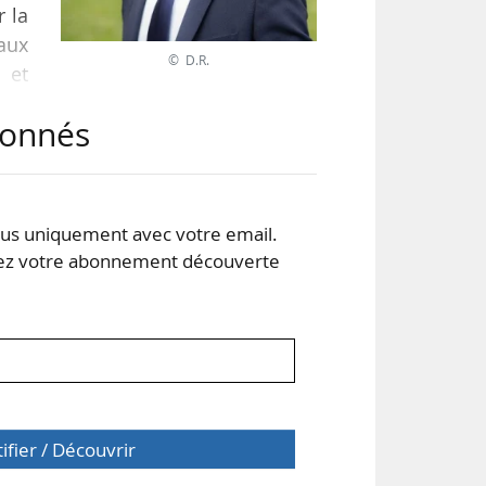
r la
aux
© D.R.
 et
f »,
abonnés
 et
 les
s uniquement avec votre email.
 votre abonnement découverte
tifier / Découvrir