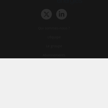
Qui sommes-nous ?
L‘équipe
Le groupe
Abonnements
Contact
Archives
CGA
Mentions légales
Confidentialité