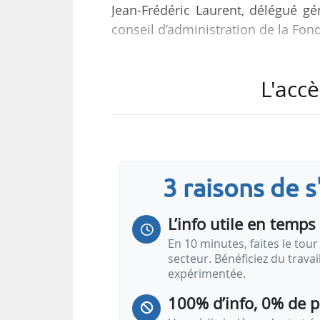
Jean-Frédéric Laurent, délégué g
conseil d’administration de la Fon
Ils sont élus pour trois ans dans
L'accè
qualifiées. « Ces nominations illu
Fondation Open-C et l’implicati
renouvelables, des territoires li
Fondation Open-C.
3 raisons de 
Par ailleurs, le mandat de huit per
L’info utile en temps 
En 10 minutes, faites le tour 
secteur. Bénéficiez du trava
expérimentée.
100% d’info, 0% de 