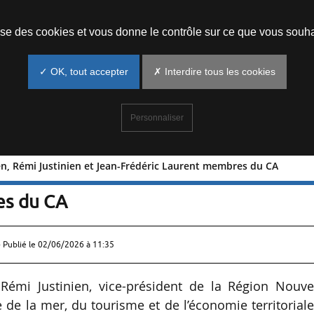
Prendre un rendez-vous
lise des cookies et vous donne le contrôle sur ce que vous souha
✓ OK, tout accepter
✗ Interdire tous les cookies
Personnaliser
en, Rémi Justinien et Jean-Frédéric Laurent membres du CA
 Nyssen, Rémi Justinien et Jean-
es du CA
 Publié le
02/06/2026 à 11:35
Rémi Justinien, vice-président de la Région Nouvel
de la mer, du tourisme et de l’économie territoriale