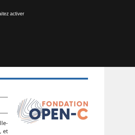
Nous joindre
itez activer
Espace abonné
le-
, et