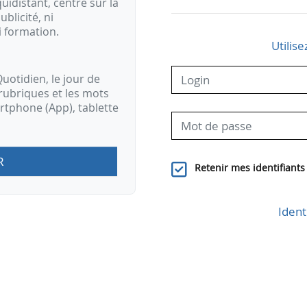
idistant, centré sur la
ublicité, ni
i formation.
Utilise
uotidien, le jour de
rubriques et les mots
artphone (App), tablette
R
Retenir mes identifiants
Ident