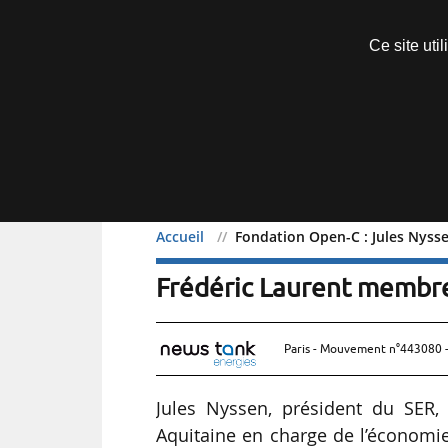
Découvrir sans engagement
Ce site uti
Menu
Accueil
Fondation Open-C : Jules Nyss
Fondation Open-C : Jules
Frédéric Laurent membr
Paris - Mouvement n°443080 -
Jules Nyssen, président du SER, 
Aquitaine en charge de l’économie 