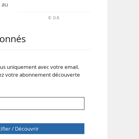
 au
© D.R.
ités
abonnés
e la
nes
e la
s uniquement avec votre email.
 votre abonnement découverte
tifier / Découvrir