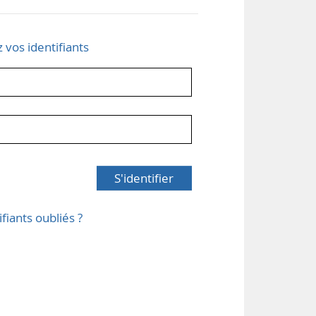
z vos identifiants
S'identifier
ifiants oubliés ?