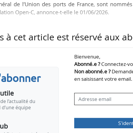
énéral de l’Union des ports de France, sont nommés
dation Open-C, annonce-t-elle le 01/06/2026.
 le cadre du renouvellement du collège des personnal
s à cet article est réservé aux 
strent le renforcement de la gouvernance collective d
on croissante des acteurs clés des énergies mari
ttoraux et des infrastructures portuaires », déclar
Bienvenue,
Abonné.e ?
Connectez-vou
Non abonné.e ?
Demandez
s'abonner
sonnalités qualifiées est renouvelé, dont celui de…
en saisissant votre email.
utile
de l’actualité du
il d’une équipe
S'iden
pub