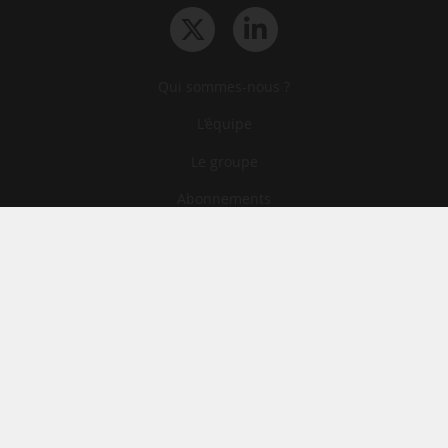
Qui sommes-nous ?
L‘équipe
Le groupe
Abonnements
Contact
Archives
CGA
Mentions légales
Confidentialité
Cookies