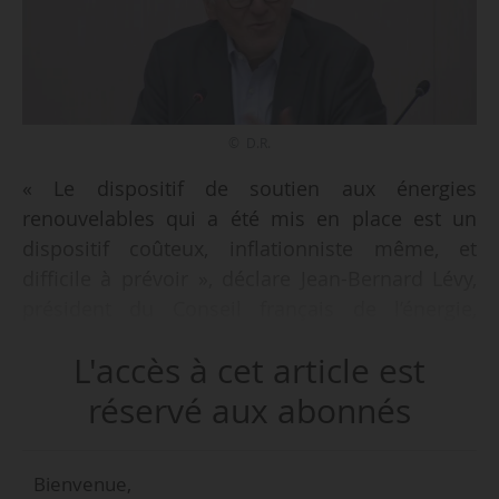
© D.R.
« Le dispositif de soutien aux énergies
renouvelables qui a été mis en place est un
dispositif coûteux, inflationniste même, et
difficile à prévoir », déclare Jean-Bernard Lévy,
président du Conseil français de l’énergie,
devant la commission de l’Aménagement du
L'accès à cet article est
territoire et du Développement durable du
Sénat, le 03/06/2026.
réservé aux abonnés
« D’un côté, vous avez des garanties de prix qui
Bienvenue,
sont données aux producteurs d’énergies