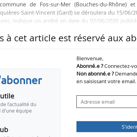
a commune de Fos-sur-Mer (Bouches-du-Rhône) et
uières-Saint-Vincent (Gard) se déroulera du 15/06/
res, indique un arrêté en date du 02/06/2026 publi
s à cet article est réservé aux 
 l’information et à recueillir les avis et remarque
oposées pour la mise en compatibilité des docume
Bienvenue,
es, Saint-Martin-de-Crau, Fos-sur-Mer, Beaucai
Abonné.e ?
Connectez-vou
Saint-Vincent, ainsi que des schémas de cohérence…
Non abonné.e ?
Demandez
s'abonner
en saisissant votre email.
utile
de l’actualité du
il d’une équipe
S'iden
pub