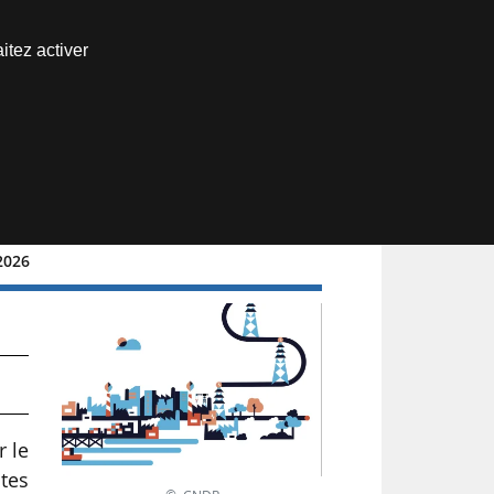
Nous joindre
itez activer
Espace abonné
/2026
r le
tes