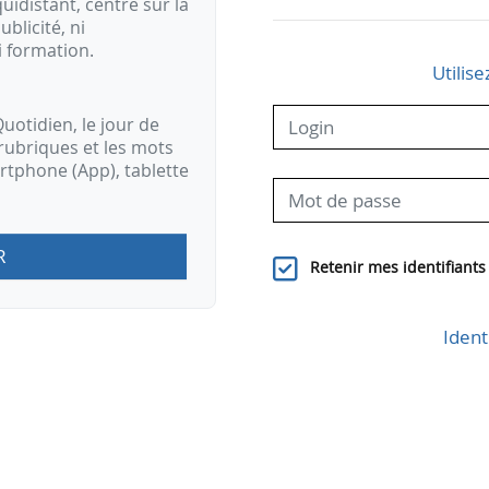
idistant, centré sur la
ublicité, ni
i formation.
Utilise
uotidien, le jour de
rubriques et les mots
artphone (App), tablette
R
Retenir mes identifiants
Ident