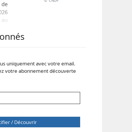
© CNDP
 de
2026
é au
abonnés
s du
nts
re,
s uniquement avec votre email.
 votre abonnement découverte
tifier / Découvrir