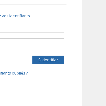
z vos identifiants
S'identifier
ifiants oubliés ?