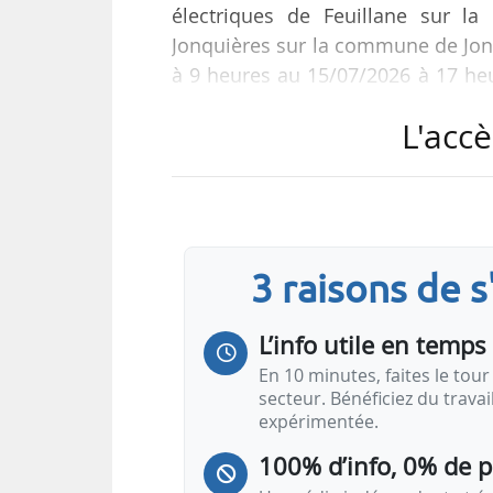
électriques de Feuillane sur l
Jonquières sur la commune de Jonq
à 9 heures au 15/07/2026 à 17 heu
Journal officiel le 04/06/2026.
L'accè
Cette concertation vise à assurer
public sur les dispositions pr
d’urbanisme des communes d’Arl
Bellegarde, Fourques, Jonquières-
3 raisons de 
L’info utile en temps 
En 10 minutes, faites le tour 
secteur. Bénéficiez du trava
expérimentée.
100% d’info, 0% de 