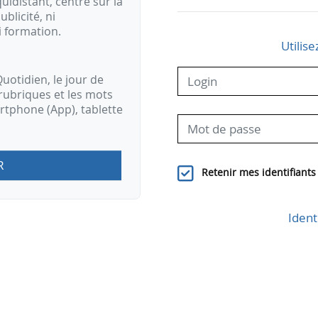
idistant, centré sur la
ublicité, ni
i formation.
Utilise
uotidien, le jour de
rubriques et les mots
artphone (App), tablette
R
Retenir mes identifiants
Ident