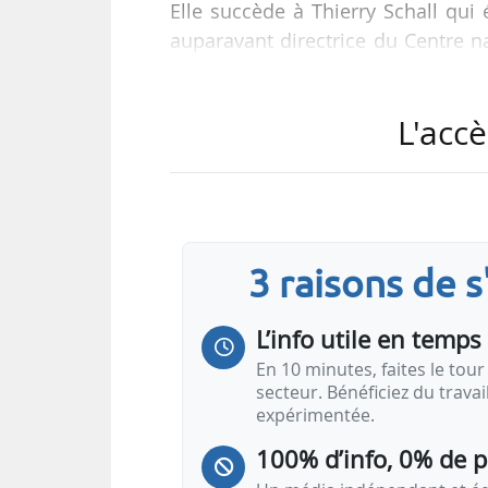
Elle succède à Thierry Schall qui
auparavant directrice du Centre n
d’EDF depuis décembre 2020.
L'accè
Edvance est une filiale d’EDF (80 
conception et de réalisation d’îl
Flamanville 3 et des EPR2 en Fran
Uni, et JNPP en Inde.
3 raisons de 
L’info utile en temps 
En 10 minutes, faites le tour 
secteur. Bénéficiez du trava
expérimentée.
100% d’info, 0% de 