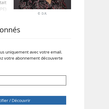
tait
EPE)
© D.R.
abonnés
s de
s de
ume-
s uniquement avec votre email.
 votre abonnement découverte
tifier / Découvrir