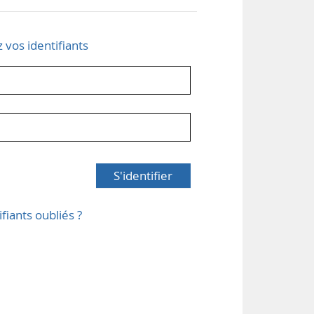
z vos identifiants
S'identifier
ifiants oubliés ?