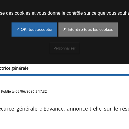
Prendre un rendez-vous
lise des cookies et vous donne le contrôle sur ce que vous souha
✓ OK, tout accepter
✗ Interdire tous les cookies
Personnaliser
ctrice générale
r directrice générale
 Publié le
05/06/2026 à 17:32
trice générale d’Edvance, annonce-t-elle sur le rés