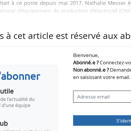
 était à ce poste depuis mai 2017. Nathalie Messer é
ational d’équipement de production d’électricité (CN
s à cet article est réservé aux 
%) et de Framatome (20 %). Elle développe les projet
ots nucléaires. Elle participe notamment aux projet
ce, mais aussi Hinkley PointC et Sizewell C au Roya
Bienvenue,
Abonné.e ?
Connectez-vou
Non abonné.e ?
Demandez
s'abonner
en saisissant votre email.
utile
de l’actualité du
il d’une équipe
S'iden
pub