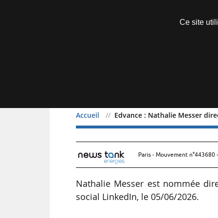
Découvrir sans engagement
Ce site uti
Menu
Accueil
Edvance : Nathalie Messer dire
Edvance : Nathalie Messe
Paris - Mouvement n°443680 -
Nathalie Messer est nommée direc
social LinkedIn, le 05/06/2026.