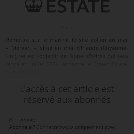
© D.R.
Remettre sur le marché le site éolien en mer
« Morgan », situé en mer d’Irlande (Royaume-
Uni), tel est l’objectif de l’appel d’offres qui sera
lancé en juillet 2026, annonce le Crown Estate,
le 08/06/2026.
L'accès à cet article est
Le Crown Estate espère attribuer le projet à un
développeur d’ici la fin de l’année 2026. Le site,
réservé aux abonnés
d’une capacité potentielle d'1,5 GW, avait été
mis aux enchères en 2021, lors de l’Offshore
Bienvenue,
Wind Leasing Round 4, et attribué à EnBW et
Abonné.e ?
Connectez-vous uniquement avec
Jera Nex BP. Les développeurs ont annoncé