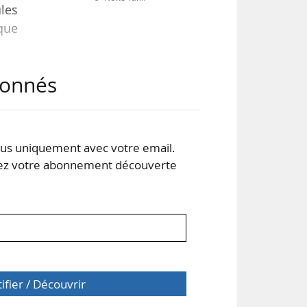
ules
que
abonnés
on,
 sur
 n’y
s uniquement avec votre email.
 votre abonnement découverte
tifier / Découvrir