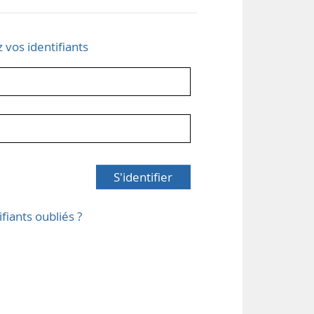
z vos identifiants
S'identifier
ifiants oubliés ?