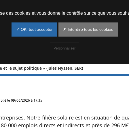
Prendre un rendez-vous
lise des cookies et vous donne le contrôle sur ce que vous souha
✓ OK, tout accepter
✗ Interdire tous les cookies
Personnaliser
e et le sujet politique » (Jules Nyssen, SER)
ès grave et le sujet politique » (Jules
ublié le
09/06/2026 à 17:35
treprises. Notre filière solaire est en situation de qu
: 80 000 emplois directs et indirects et près de 296 M