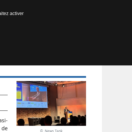
Nous joindre
itez activer
Espace abonné
asi-
€ de
© News Tank