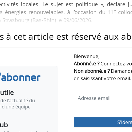
tivités locales. Le sujet est politique », déclare J
e
s énergies renouvelables, à l’occasion du 11
collo
 Strasbourg (Bas-Rhin) le 09/06/2026.
s à cet article est réservé aux 
vous le 17/06/2026 avec le cabinet de Maud Brege
pour faire un point sur la politique du Gouvernement
re, quatre mois après la publication de la PPE 3. « Il
Bienvenue,
e solaire après l’été 2026. C’est catastrophique…
Abonné.e ?
Connectez-vou
Non abonné.e ?
Demandez
s'abonner
en saisissant votre email.
utile
de l’actualité du
il d’une équipe
S'iden
pub