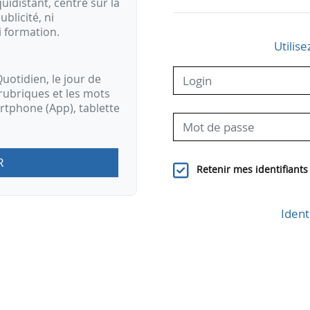
idistant, centré sur la
ublicité, ni
i formation.
Utilise
uotidien, le jour de
rubriques et les mots
artphone (App), tablette
R
Retenir mes identifiants
Ident