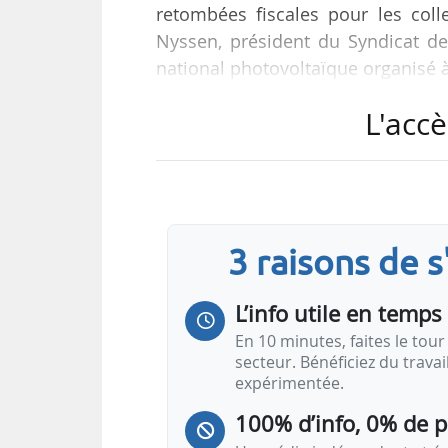
retombées fiscales pour les collec
Nyssen, président du Syndicat de
national photovoltaïque organisé à
L'accè
Le SER et Enerplan ont rendez-
ministre en charge de l’énergie, 
le développement de l’énergie solai
a pas de visibilité sur les AO sur l
3 raisons de 
L’info utile en temps 
En 10 minutes, faites le tour 
secteur. Bénéficiez du trava
expérimentée.
100% d’info, 0% de 