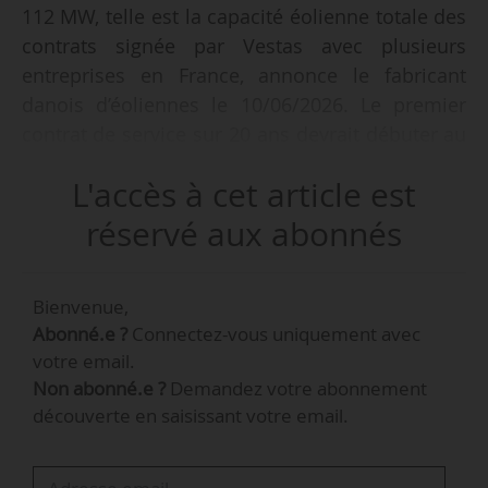
112 MW, telle est la capacité éolienne totale des
contrats signée par Vestas avec plusieurs
entreprises en France, annonce le fabricant
danois d’éoliennes le 10/06/2026. Le premier
contrat de service sur 20 ans devrait débuter au
troisième trimestre 2027 ; la mise en service est
L'accès à cet article est
prévue pour le troisième trimestre 2027.
réservé aux abonnés
Vestas conçoit, fabrique, installe et assure la
maintenance d’éoliennes terrestres et offshore.
Bienvenue,
L’entreprise a installé plus de 201 GW
Abonné.e ?
Connectez-vous uniquement avec
d’éoliennes dans 88 pays.
votre email.
Non abonné.e ?
Demandez votre abonnement
-
+
découverte en saisissant votre email.
Variante
Contrat
de
de
Livraison et mise en