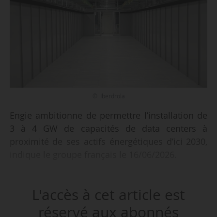
© Iberdrola
Engie ambitionne de permettre l’installation de
3 à 4 GW de capacités de data centers à
proximité de ses actifs énergétiques d’ici 2030,
indique le groupe français le 16/06/2026.
Engie souhaite accompagner le développement
L'accès à cet article est
de ce secteur. « Nous observons cette
croissance qui est très très forte. Nous allons
réservé aux abonnés