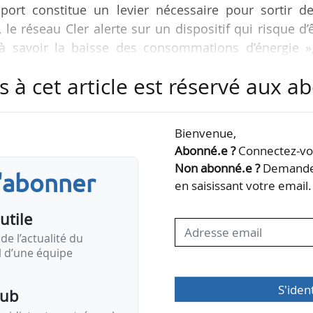
ort constitue un levier nécessaire pour sortir de
le réseau Cler alerte sur un dispositif qui risque d’
, à savoir la baisse des consommations d’énergie »,
s à cet article est réservé aux 
 à financer les solutions de sobriété énergétique
 l’électrification des usages, que le dispositif actuel
Bienvenue,
blement les ménages pour faire face aux variations 
Abonné.e ?
Connectez-vou
le logement ou la mobilité.
Non abonné.e ?
Demandez
s'abonner
en saisissant votre email.
utile
de l’actualité du
il d’une équipe
S'iden
pub