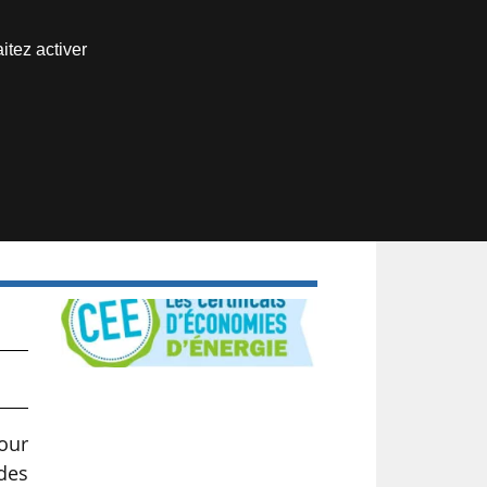
Nous joindre
itez activer
Espace abonné
our
des