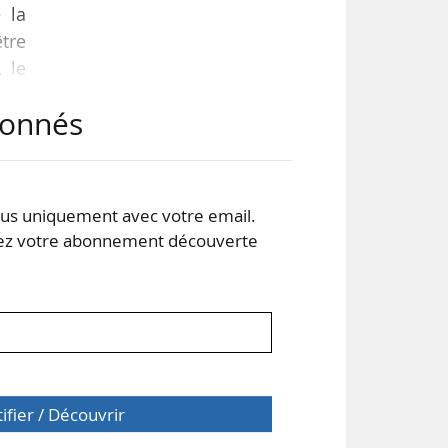
 la
être
 le
abonnés
 et
 des
des
s uniquement avec votre email.
 votre abonnement découverte
tifier / Découvrir