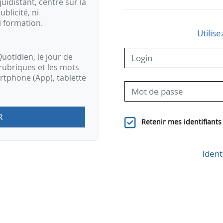
idistant, centré sur la
ublicité, ni
i formation.
Utilise
uotidien, le jour de
rubriques et les mots
artphone (App), tablette
R
Retenir mes identifiants
Ident