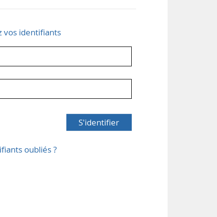
z vos identifiants
S'identifier
ifiants oubliés ?