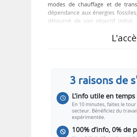
modes de chauffage et de transp
dépendance aux énergies fossiles, 
détourné de son objectif initial
16/06/2026.
L'accè
« En effet, c’est en continuant
d’efficacité énergétique, en plus de
CEE permettra d’accompagner dura
prix de l’énergie que ce soit dans 
3 raisons de 
Pour le rendre plus…
L’info utile en temps 
En 10 minutes, faites le tour 
secteur. Bénéficiez du trava
expérimentée.
100% d’info, 0% de 