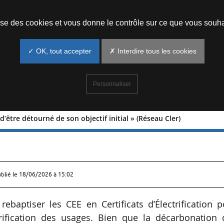
Prendre un rendez-vous
lise des cookies et vous donne le contrôle sur ce que vous souha
✓ OK, tout accepter
✗ Interdire tous les cookies
Personnaliser
 d’être détourné de son objectif initial » (Réseau Cler)
 risque d’être détourné de son objectif
ublié le
18/06/2026 à 15:02
baptiser les CEE en Certificats d’Électrification p
trification des usages. Bien que la décarbonation 