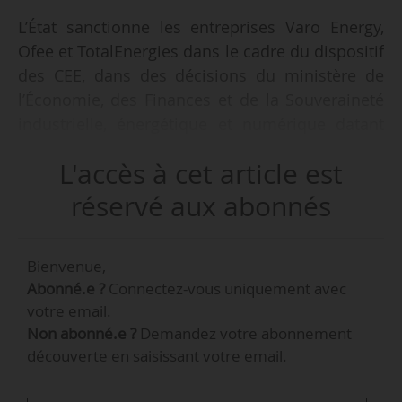
L’État sanctionne les entreprises Varo Energy,
Ofee et TotalEnergies dans le cadre du dispositif
des CEE, dans des décisions du ministère de
l’Économie, des Finances et de la Souveraineté
industrielle, énergétique et numérique datant
respectivement du 09/12/2025, 02/01 et
L'accès à cet article est
23/01/2026, toutes trois publiées au Journal
officiel le 23/06/2026.
réservé aux abonnés
Le ministère annule un volume de 25,7 GWh
Bienvenue,
cumac de CEE pour Varo Energy.
Abonné.e ?
Connectez-vous uniquement avec
votre email.
Il annule un volume de 980 MWh cumac de CEE,
Non abonné.e ?
Demandez votre abonnement
ainsi qu’un volume de 14,5 GWh cumac de CEE
découverte en saisissant votre email.
au bénéfice de ménages en situation de
précarité énergétique pour l’entreprise Ofee.