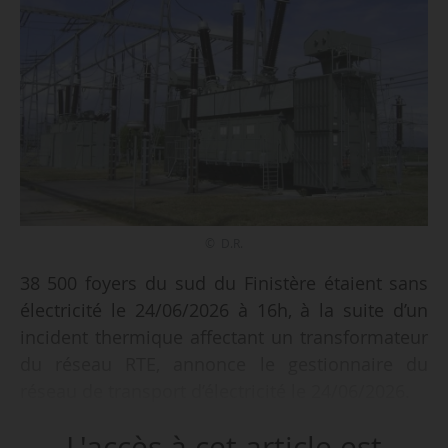
© D.R.
38 500 foyers du sud du Finistère étaient sans
électricité le 24/06/2026 à 16h, à la suite d’un
incident thermique affectant un transformateur
du réseau RTE, annonce le gestionnaire du
réseau de transport d’électricité le 24/06/2026.
L'accès à cet article est
L’incident est survenu le 23/06/2026 à 21h sur