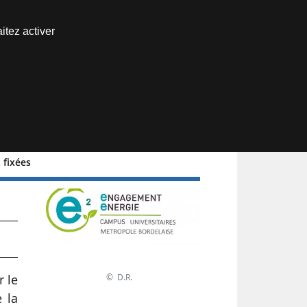
Nous joindre
itez activer
Espace abonné
 fixées
» :
© D.R.
r le
 la