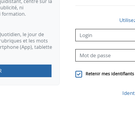
idistant, centré sur la
ublicité, ni
i formation.
Utilise
uotidien, le jour de
rubriques et les mots
artphone (App), tablette
R
Retenir mes identifiants
Ident