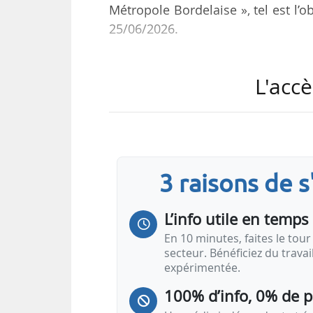
Métropole Bordelaise », tel est l’ob
25/06/2026.
Le contrôle externe portant sur l
L'accè
objet d’analyser et d’évaluer le
intérêts patrimoniaux et financiers 
Le GIP « Engagement Energie (E2) 
a pour objet de développer, d’expl
3 raisons de 
le domaine de ses membres, ainsi 
questions y…
L’info utile en temps 
En 10 minutes, faites le tour 
secteur. Bénéficiez du trava
expérimentée.
100% d’info, 0% de 