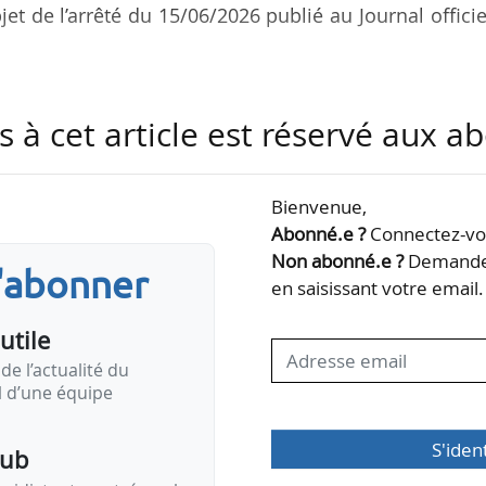
jet de l’arrêté du 15/06/2026 publié au Journal officie
’activité et la gestion financière du groupement a 
s à cet article est réservé aux 
s performances et les risques encourus en veillant 
de l’État.
Bienvenue,
des campus universitaires de la Métropole Bordelai
Abonné.e ?
Connectez-vou
oiter et d’optimiser les infrastructures énergétiques
Non abonné.e ?
Demandez
s'abonner
que d’assurer le portage politique et opérationnel
en saisissant votre email.
utile
de l’actualité du
il d’une équipe
S'iden
pub