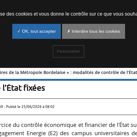
Prendre un rendez-vous
lise des cookies et vous donne le contrôle sur ce que vous souha
✓ OK, tout accepter
✗ Interdire tous les cookies
Personnaliser
res de la Métropole Bordelaise » : modalités de contrôle de l’État
ersitaires de la Métropole Bordelaise 
l’État fixées
30 - Publié le
25/06/2026 à 08:02
rcice du contrôle économique et financier de l’État su
gagement Energie (E2) des campus universitaires de