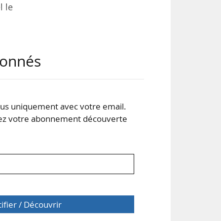
l le
pour
abonnés
aux
se »
s uniquement avec votre email.
 sur
 votre abonnement découverte
 des
tifier / Découvrir