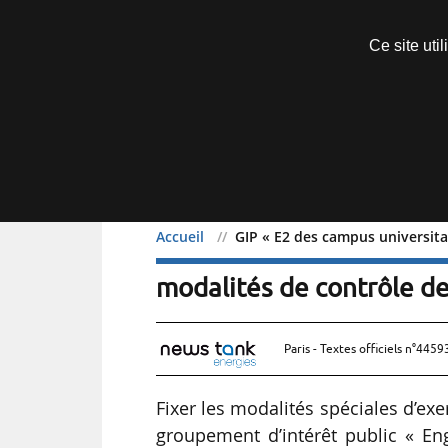
Découvrir sans engagement
Ce site uti
Menu
Accueil
GIP « E2 des campus universitai
GIP « E2 des campus univ
modalités de contrôle de 
Paris - Textes officiels n°4459
Fixer les modalités spéciales d’exe
groupement d’intérêt public « En