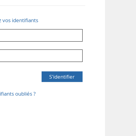
z vos identifiants
S'identifier
ifiants oubliés ?