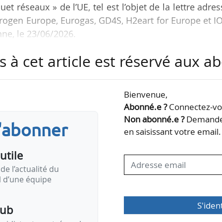
et réseaux » de l’UE, tel est l’objet de la lettre adre
drogen Europe, Eurogas, GD4S, H2eart for Europe et 
ne, le 23/06/2026.
s à cet article est réservé aux 
 notamment concernant la position du Conseil, afin
 d’hydrogène puissent être déployées à l’échelle et
 objectifs énergétiques et industriels de l’Europe
Bienvenue,
Abonné.e ?
Connectez-vou
Non abonné.e ?
Demandez
s'abonner
en saisissant votre email.
 infrastructures d’hydrogène et celles d’électricité 
utile
de l’actualité du
il d’une équipe
S'iden
pub