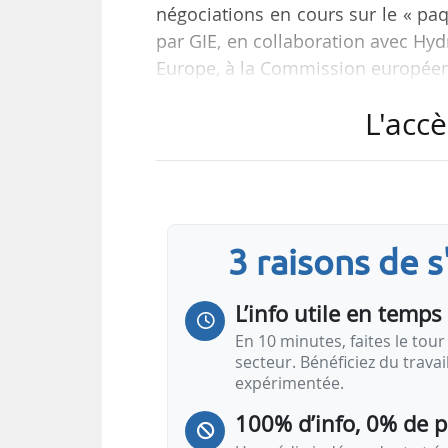
négociations en cours sur le « paqu
par GIE, en collaboration avec Hy
Europe, à la Commission européen
L'accè
« Des mesures sont nécessaires,
garantir que les infrastructures
rythme requis pour atteindre les
indiquent les parties prenantes.
3 raisons de 
Elles préconisent :
• l’égalité de traitement entre les
L’info utile en temps 
les…
En 10 minutes, faites le tour 
secteur. Bénéficiez du trava
expérimentée.
100% d’info, 0% de 