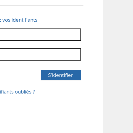
z vos identifiants
S'identifier
ifiants oubliés ?