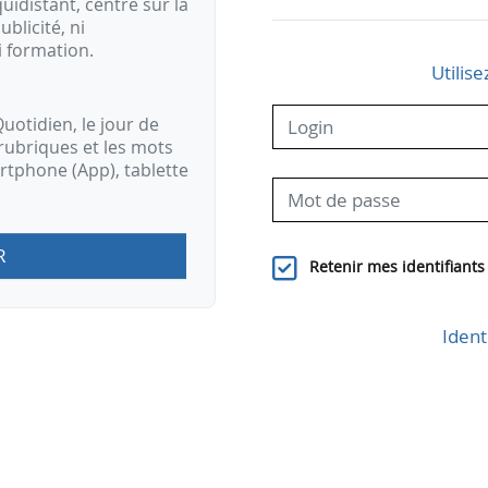
idistant, centré sur la
ublicité, ni
i formation.
Utilise
uotidien, le jour de
rubriques et les mots
artphone (App), tablette
R
Retenir mes identifiants
Ident