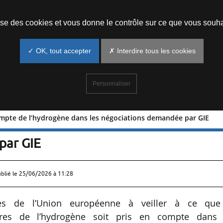
Prendre un rendez-vous
lise des cookies et vous donne le contrôle sur ce que vous souha
✓ OK, tout accepter
✗ Interdire tous les cookies
Personnaliser
compte de l’hydrogène dans les négociations demandée par GIE
e en compte de l’hydrogène dans les
par GIE
ublié le
25/06/2026 à 11:28
ques de l’Union européenne à veiller à ce que
ures de l’hydrogène soit pris en compte dans 