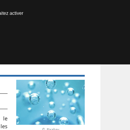
Nous joindre
itez activer
Espace abonné
 le
les
© Pixabay