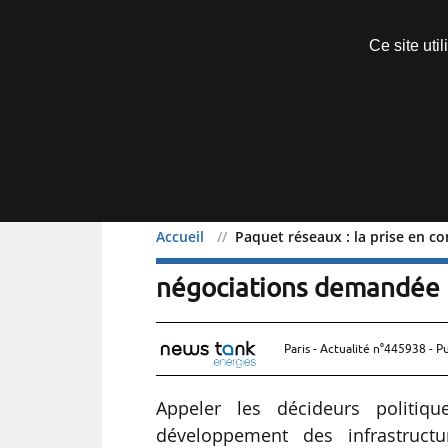
Découvrir sans engagement
Ce site uti
Menu
Accueil
Paquet réseaux : la prise en 
Paquet réseaux : la pris
négociations demandée 
Paris - Actualité n°445938 - P
Appeler les décideurs politi
développement des infrastruct