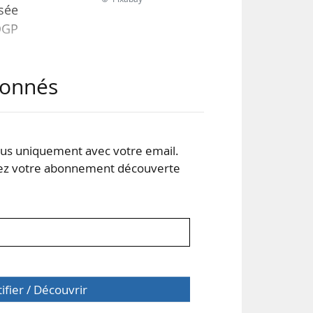
ssée
IOGP
abonnés
 de
 au
 »,
s uniquement avec votre email.
 votre abonnement découverte
dans
tifier / Découvrir