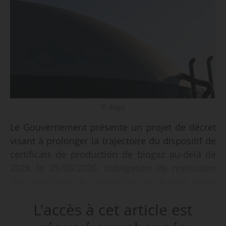
© Engie
Le Gouvernement présente un projet de décret
visant à prolonger la trajectoire du dispositif de
certificats de production de biogaz au-delà de
2028, le 25/06/2026. L’obligation de restitution
des certificats de production de biogaz serait
prolongée jusqu’en 2041. Le taux
L'accès à cet article est
d’incorporation prévu resterait inchangé
jusqu’en 2032 et pourrait être réévalué et