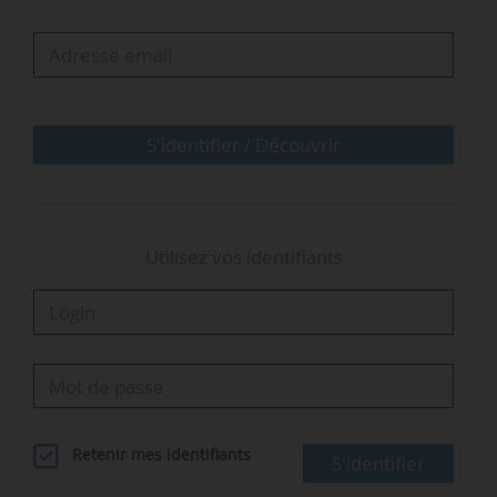
Le dispositif prévoit :
• jusqu’au 30/06/2026 : une prime forfaitaire de
400 € par équipement, pour l’installation dans
les bâtiments de ventilateurs, brumisateurs,
S'identifier / Découvrir
climatiseurs mobiles et climatiseurs fixes…
Utilisez vos identifiants
Retenir mes identifiants
S'identifier