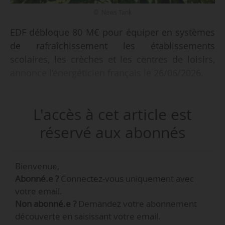
© News Tank
EDF débloque 80 M€ pour équiper en systèmes
de rafraîchissement les établissements
scolaires, les crèches et les centres de loisirs,
annonce l’énergéticien français le 26/06/2026.
« Face à des épisodes de chaleur plus fréquents
L'accès à cet article est
et plus intenses, EDF entend contribuer à
l’adaptation des bâtiments aux nouvelles
réservé aux abonnés
réalités climatiques. Ce dispositif, mis en œuvre
via l’association “Je passe à l’électrique”,
Bienvenue,
permettra de financer à la fois des équipements
Abonné.e ?
Connectez-vous uniquement avec
rapidement opérationnels ainsi que des
votre email.
solutions durables améliorant de façon pérenne
Non abonné.e ?
Demandez votre abonnement
le confort thermique des bâtiments », indique
découverte en saisissant votre email.
EDF.