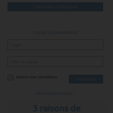
dans le Michigan (États-Unis), construites avec
S'identifier / Découvrir
Hyundai E & C.
Les nouvelles capacités développées par Holtec
Utilisez vos identifiants
et…
Retenir mes identifiants
S'identifier
Identifiants oubliés ?
3 raisons de