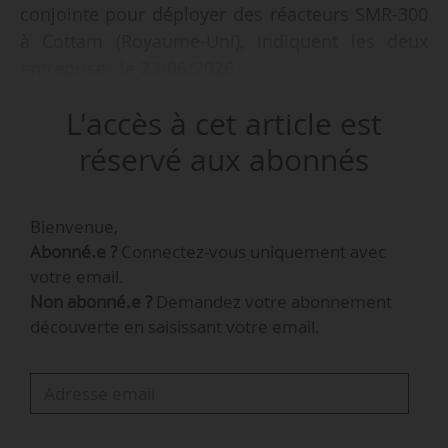
conjointe pour déployer des réacteurs SMR-300
à Cottam (Royaume-Uni), indiquent les deux
entreprises le 23/06/2026.
L'accès à cet article est
Holtec et EDF indiquent également avoir signé
un protocole d’entente pour créer une
réservé aux abonnés
coentreprise chargée du développement du
projet.
Bienvenue,
Abonné.e ?
Connectez-vous uniquement avec
Le site de Cottam est situé dans le
votre email.
Nottinghamshire, sur une ancienne centrale à
Non abonné.e ?
Demandez votre abonnement
charbon. Le projet doit réutiliser des
découverte en saisissant votre email.
infrastructures de réseau existantes. Le site
pourrait accueillir jusqu’à quatre unités SMR-
300, modèle développé par Holtec, pour environ
1,3 GW de capacité. Il s’agirait du deuxième site
de SMR d’Holtec, après deux unités étudiées