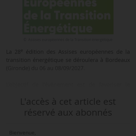
© Assises européennes de la Transition énergétique
e
La 28
édition des Assises européennes de la
transition énergétique se déroulera à Bordeaux
(Gironde) du 06 au 08/09/2027.
L’objectif de l’événement est de favoriser le
partage d’expériences et de solutions concrètes
L'accès à cet article est
pour mettre en œuvre la transition énergétique
dans les territoires. Plénières, ateliers, visites
réservé aux abonnés
thématiques ou encore village de la transition
énergétique dédié à l’innovation sont au
Bienvenue,
programme de l’événement, qui sera annoncé