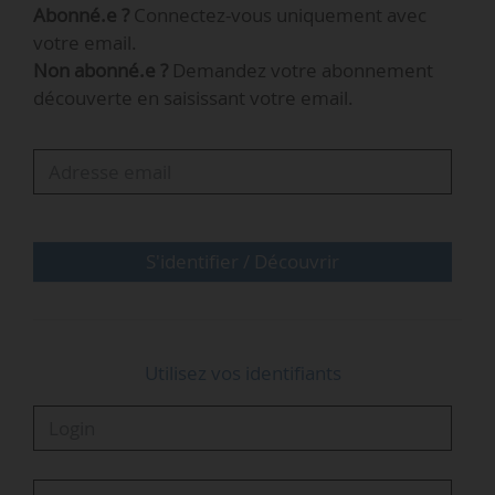
Abonné.e ?
Connectez-vous uniquement avec
ultérieurement.
votre email.
Non abonné.e ?
Demandez votre abonnement
e
La 27
édition s’est déroulée à Dijon (Côte-d’Or)
découverte en saisissant votre email.
du 23 au 25/06/2026.
e
28
Assises européennes de la
transition énergétique
Du 6 septembre 2027 au 8 septembre
S'identifier / Découvrir
2027
Bordeaux (Gironde)
Contact
Utilisez vos identifiants
Relations presse et médias
Becoming Group
aete@becoming-group.com