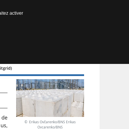
Nous joindre
itez activer
Espace abonné
itgrid)
t de
© Erikas Ovčarenko/BNS Erikas
ius,
Ovcarenko/BNS