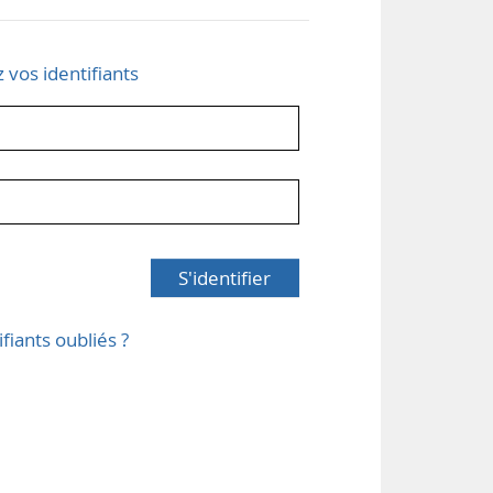
z vos identifiants
S'identifier
ifiants oubliés ?