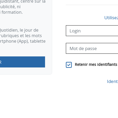
idistant, centré sur la
ublicité, ni
i formation.
Utilise
uotidien, le jour de
rubriques et les mots
artphone (App), tablette
R
Retenir mes identifiants
Ident