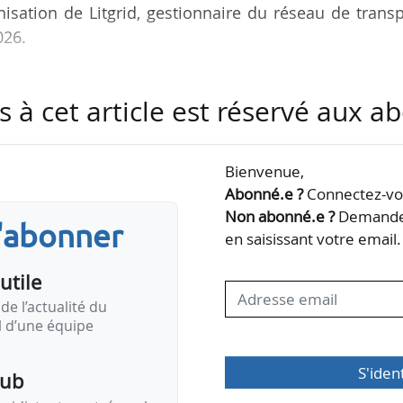
sation de Litgrid, gestionnaire du réseau de transp
026.
 de résilience de ses infrastructures énergétiques
s à cet article est réservé aux 
s face accrus lié au contexte régional. Le programme
e 2025 à 2029.
Bienvenue,
 M€. Les actions portent notamment sur la protect
Abonné.e ?
Connectez-vou
, les capacités de réparation, les plans de reprise,
Non abonné.e ?
Demandez
s'abonner
ration institutionnelle et régionale.
en saisissant votre email.
utile
de l’actualité du
il d’une équipe
S'iden
pub