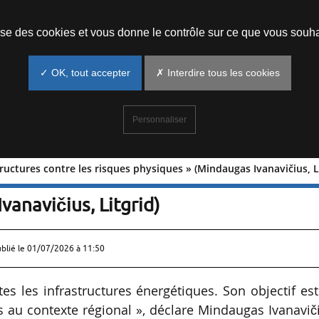
Prendre un rendez-vous
lise des cookies et vous donne le contrôle sur ce que vous souha
✓ OK, tout accepter
✗ Interdire tous les cookies
Personnaliser
structures contre les risques physiques » (Mindaugas Ivanavičius, L
 infrastructures contre les risques
vanavičius, Litgrid)
ublié le
01/07/2026 à 11:50
 les infrastructures énergétiques. Son objectif es
s au contexte régional », déclare Mindaugas Ivanavič