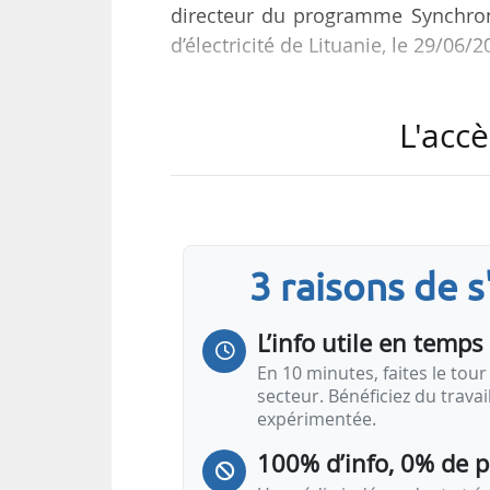
directeur du programme Synchroni
d’électricité de Lituanie, le 29/06/2
La Lituanie a lancé un programme
L'accè
2024, pour les protéger des risque
prévu pour s’étendre sur la périod
Il est financé à hauteur de 150
physique, les stocks d’équipements
3 raisons de 
drones, la cybersécurité et la coopé
L’info utile en temps 
« La perception du…
En 10 minutes, faites le tour 
secteur. Bénéficiez du trava
expérimentée.
100% d’info, 0% de 