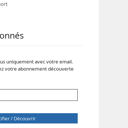
ort
 en
abonnés
 est
ion
s uniquement avec votre email.
 les
 votre abonnement découverte
tifier / Découvrir