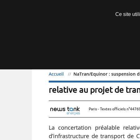
Découvrir sans engagement
Ce site uti
Menu
Accueil
NaTran/Equinor : suspension de
NaTran/Equinor : suspens
relative au projet de tr
Paris - Textes officiels n°4476
La concertation préalable relat
d’infrastructure de transport de 