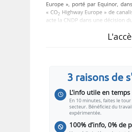
Europe », porté par Equinor, dans 
« CO
Highway Europe » de canali
2
acte la CNDP dans une décision du 
L'accè
Cette décision fait suite à un 
DKHARBO de Natran et de la dir
informant la CNDP d’une réévaluat
préalable.
3 raisons de 
« Le projet prévoyait une concerta
parties…
L’info utile en temps 
En 10 minutes, faites le tour 
secteur. Bénéficiez du trava
expérimentée.
100% d’info, 0% de 