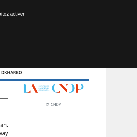
Nous joindre
itez activer
Espace abonné
DKHARBO
2
© CNDP
an,
way