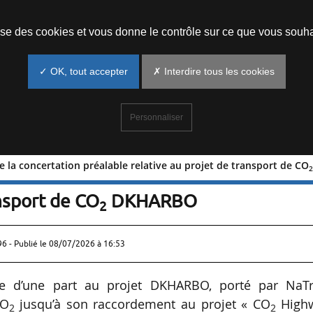
Prendre un rendez-vous
lise des cookies et vous donne le contrôle sur ce que vous souha
✓ OK, tout accepter
✗ Interdire tous les cookies
Personnaliser
 la concertation préalable relative au projet de transport de CO
ion de la concertation préalable
ansport de CO
DKHARBO
2
96 - Publié le
08/07/2026 à 16:53
ive d’une part au projet DKHARBO, porté par NaTr
CO
jusqu’à son raccordement au projet « CO
High
2
2