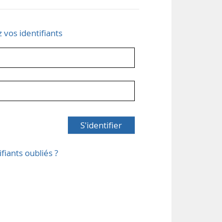
z vos identifiants
S'identifier
ifiants oubliés ?