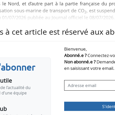
le Nord, et d’autre part à la partie française du pr
sation sous-marine de transport de CO
, est suspen
2
01/07/2026 publiée au Journal officiel le 08/07/2026.
s à cet article est réservé aux 
courrier en date du 19/06/2026 du directeur du pro
ectrice du projet « CO
Highway Europe » d’Equi
2
ion du calendrier et d’une suspension de la concerta
Bienvenue,
Abonné.e ?
Connectez-vou
Non abonné.e ?
Demandez
s'abonner
tion publique en 2026 afin de recueillir les retours
en saisissant votre email.
utile
de l’actualité du
il d’une équipe
S'iden
pub