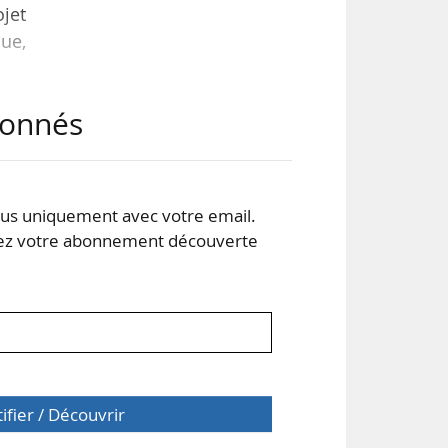
ojet
due,
abonnés
jet
nor
tion
s uniquement avec votre email.
 votre abonnement découverte
 des
tifier / Découvrir