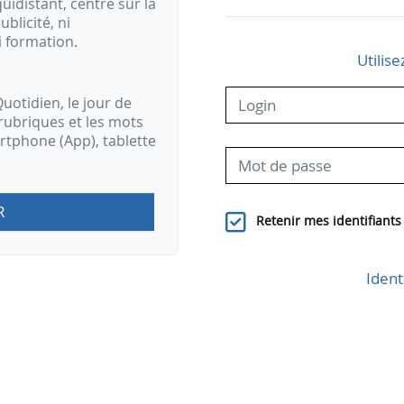
idistant, centré sur la
ublicité, ni
i formation.
Utilise
uotidien, le jour de
rubriques et les mots
artphone (App), tablette
R
Retenir mes identifiants
Ident