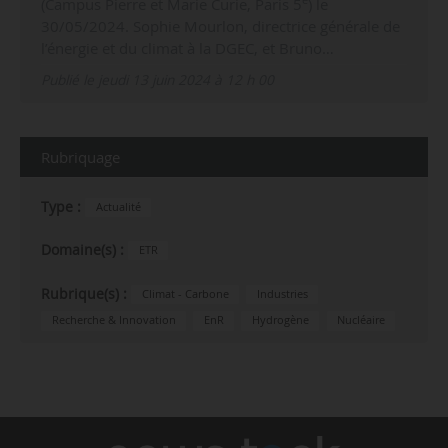
(Campus Pierre et Marie Curie, Paris 5
) le
30/05/2024. Sophie Mourlon, directrice générale de
l’énergie et du climat à la DGEC, et Bruno…
Publié le jeudi 13 juin 2024 à 12 h 00
Rubriquage
Type :
Actualité
Domaine(s) :
ETR
Rubrique(s) :
Climat - Carbone
Industries
Recherche & Innovation
EnR
Hydrogène
Nucléaire