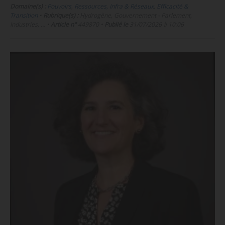
Domaine(s) :
Pouvoirs
,
Ressources, Infra & Réseaux
,
Efficacité &
Transition
•
Rubrique(s) :
Hydrogène, Gouvernement - Parlement,
Industries, …
•
Article n°
449870
•
Publié le
31/07/2026 à 10:06