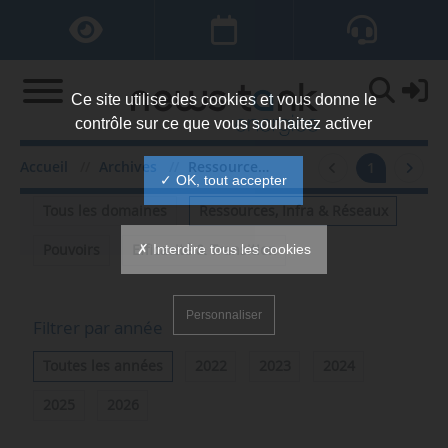
Ce site utilise des cookies et vous donne le
contrôle sur ce que vous souhaitez activer
Accueil
Archives
Ressources, Infra & Réseaux
1
Filtrer par domaine
✓ OK, tout accepter
Tous les domaines
Ressources, Infra & Réseaux
✗ Interdire tous les cookies
Pouvoirs
Efficacité & Transition
Personnaliser
Filtrer par année
Toutes les années
2022
2023
2024
2025
2026