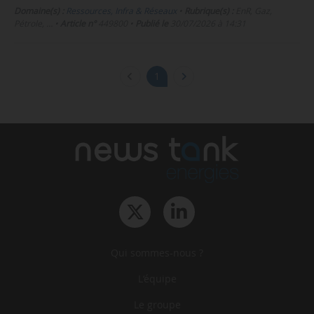
Domaine(s) :
Ressources, Infra & Réseaux
•
Rubrique(s) :
EnR, Gaz,
Pétrole, …
•
Article n°
449800
•
Publié le
30/07/2026 à 14:31
1
Qui sommes-nous ?
L‘équipe
Le groupe