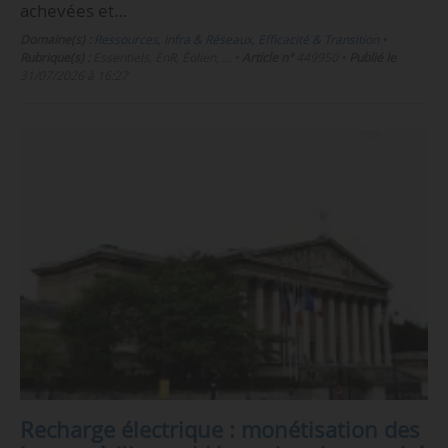
achevées et…
Domaine(s) :
Ressources, Infra & Réseaux
,
Efficacité & Transition
•
Rubrique(s) :
Essentiels, EnR, Éolien, …
•
Article n°
449950
•
Publié le
31/07/2026 à 16:27
Recharge électrique : monétisation des