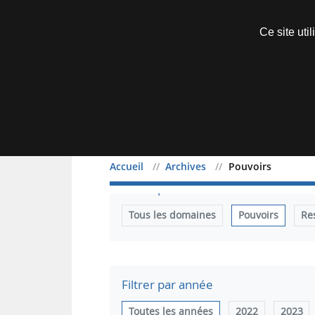
Découvrir sans engagement
Ce site uti
Menu
Accueil
Archives
Pouvoirs
Filtrer par domaine
Tous les domaines
Pouvoirs
Re
Filtrer par année
Toutes les années
2022
2023