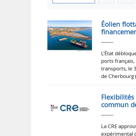
Éolien flot
financemen
L’État débloqu
ports français,
transports, le
de Cherbourg (
Flexibilité
commun de
La CRE approuve
expérimental c