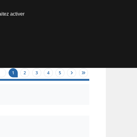
Nous joindre
itez activer
Espace abonné
1
2
3
4
5