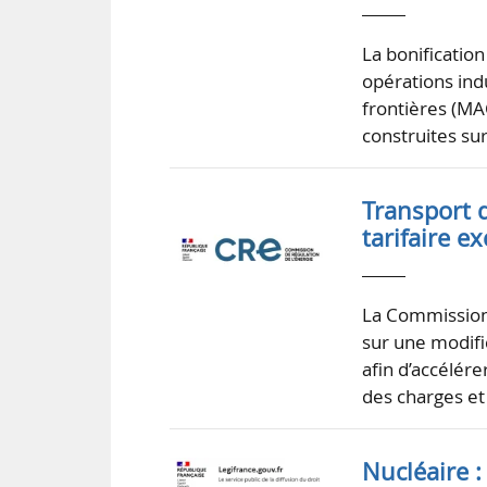
La bonification
opérations ind
frontières (MAC
construites sur
Transport d
tarifaire e
La Commission 
sur une modifi
afin d’accélér
des charges et
Nucléaire :