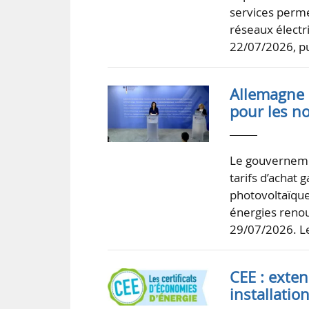
services perme
réseaux électr
22/07/2026, p
Allemagne :
pour les no
Le gouverneme
tarifs d’achat 
photovoltaïque
énergies renou
29/07/2026. 
CEE : exten
installatio