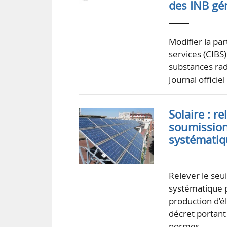
des INB gé
Modifier la pa
services (CIBS)
substances radi
Journal offici
Solaire : r
soumission
systémati
Relever le seu
systématique po
production d’él
décret portant 
normes…