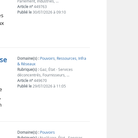
Parlement, Industries, …
Article n°
449763
Publié le
30/07/2026 à 09:10
es
ux
sse
Domaine(s) :
Pouvoirs
,
Ressources, Infra
& Réseaux
Rubrique(s) :
Gaz, État - Services
déconcentrés, Fournisseurs, …
Article n°
449670
Publié le
29/07/2026 à 11:05
e
,
n
Domaine(s) :
Pouvoirs
Rubrique(s) :
Nucléaire, État - Services