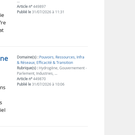
…
Article n°
449897
Publié le
31/07/2026 à 11:31
ie
fre
at
ène
Domaine(s) :
Pouvoirs
,
Ressources, Infra
& Réseaux
,
Efficacité & Transition
Rubrique(s) :
Hydrogène, Gouvernement -
Parlement, Industries, …
Article n°
449870
Publié le
31/07/2026 à 10:06
ans
s
iel