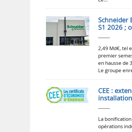
Schneider E
S1 2026 ; o
2,49 Md€, tel e
premier semest
en hausse de 3
Le groupe enre
CEE : exten
installatio
La bonification
opérations ind