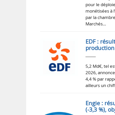
pour le déploi
monétisées à l
par la chambre
Marchés…
EDF : résul
production
5,2 Md€, tel e
2026, annonce 
4,4 % par rapp
ailleurs un chi
Engie : rés
(-3,3 %), o