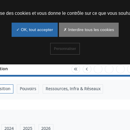
Prendre un rendez-vous
lise des cookies et vous donne le contrôle sur ce que vous souha
✓ OK, tout accepter
✗ Interdire tous les cookies
Personnaliser
ition
sition
Pouvoirs
Ressources, Infra & Réseaux
2024
2025
2026