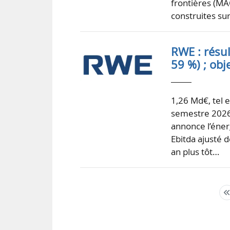
frontières (MAC
construites sur
RWE : résul
59 %) ; obj
1,26 Md€, tel 
semestre 2026
annonce l’éner
Ebitda ajusté 
an plus tôt…