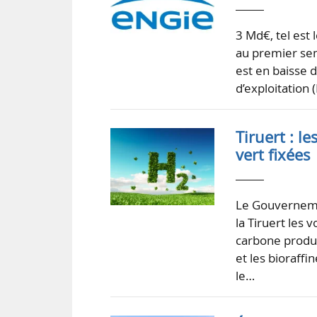
3 Md€, tel est 
au premier sem
est en baisse 
d’exploitation 
Tiruert : l
vert fixées
Le Gouverneme
la Tiruert les
carbone produit
et les bioraffi
le…