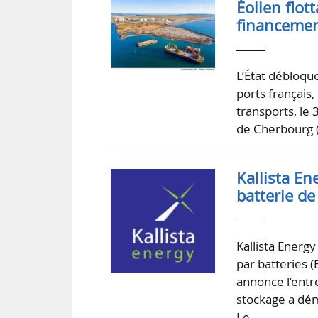
Éolien flot
financemen
L’État débloqu
ports français,
transports, le
de Cherbourg (
Kallista En
batterie d
Kallista Energy
par batteries 
annonce l’entr
stockage a dém
Le…