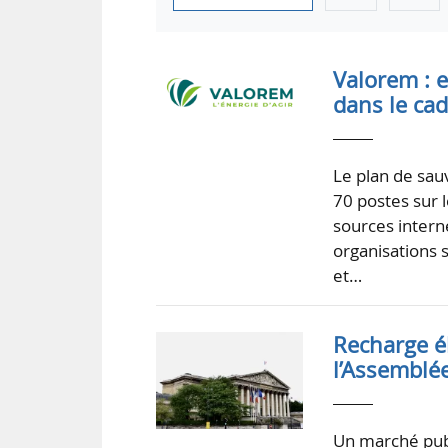
Valorem : 
dans le ca
Le plan de sau
70 postes sur
sources interne
organisations 
et…
Recharge é
l’Assemblé
Un marché publ