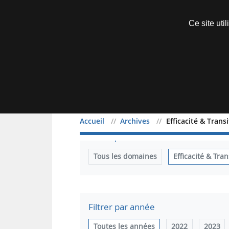
Découvrir sans engagement
Ce site uti
Menu
Accueil
Archives
Efficacité & Trans
Filtrer par domaine
Tous les domaines
Efficacité & Tran
Filtrer par année
Toutes les années
2022
2023