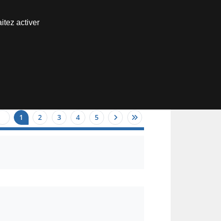
Nous joindre
itez activer
Espace abonné
1
2
3
4
5